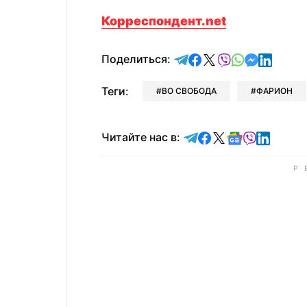
Корреспондент.net
отправить в Telegram
поделиться в Face
поделиться в X
отправить в V
отправить 
отправит
отправ
Поделиться:
Теги:
ВО СВОБОДА
ФАРИОН
Читайте в Telegram
Читайте в Faceb
Читайте в X
Читайте в 
Читайте в
Читайт
Читайте нас в: