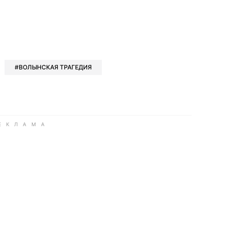
book
iber
в Whatsapp
ь в Messenger
ить в LinkedIn
ВОЛЫНСКАЯ ТРАГЕДИЯ
ook
Google news
 Viber
е в LinkedIn