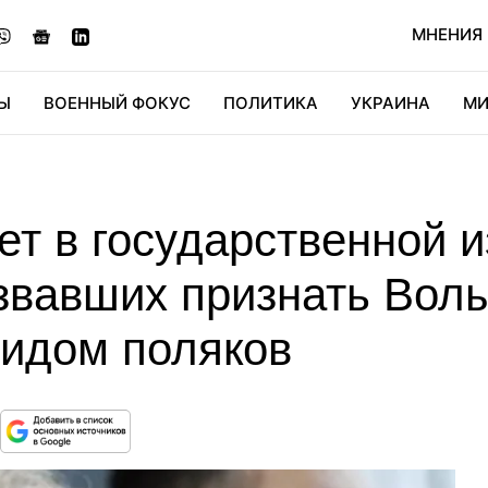
МНЕНИЯ
Ы
ВОЕННЫЙ ФОКУС
ПОЛИТИКА
УКРАИНА
МИ
ОНОМИКА
ДИДЖИТАЛ
АВТО
МИРФАН
КУЛЬТ
ет в государственной 
извавших признать Вол
цидом поляков