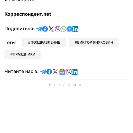
Корреспондент.net
отправить в Telegram
поделиться в Facebook
поделиться в X
отправить в Viber
отправить в Whatsapp
отправить в Messenger
отправить в LinkedIn
Поделиться:
Теги:
ПОЗДРАВЛЕНИЕ
ВИКТОР ЯНУКОВИЧ
ПРАЗДНИКИ
Читайте в Telegram
Читайте в Facebook
Читайте в X
Читайте в Google news
Читайте в Viber
Читайте в LinkedIn
Читайте нас в: