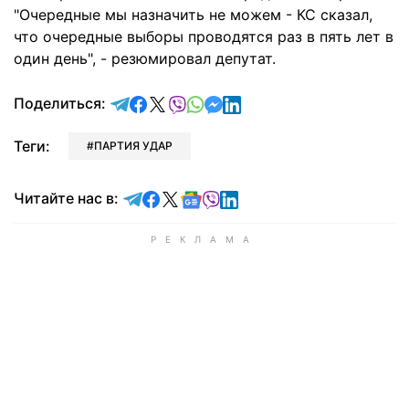
"Очередные мы назначить не можем - КС сказал,
что очередные выборы проводятся раз в пять лет в
один день", - резюмировал депутат.
отправить в Telegram
поделиться в Facebook
поделиться в X
отправить в Viber
отправить в Whatsapp
отправить в Messenger
отправить в LinkedIn
Поделиться:
Теги:
ПАРТИЯ УДАР
Читайте в Telegram
Читайте в Facebook
Читайте в X
Читайте в Google news
Читайте в Viber
Читайте в LinkedIn
Читайте нас в: