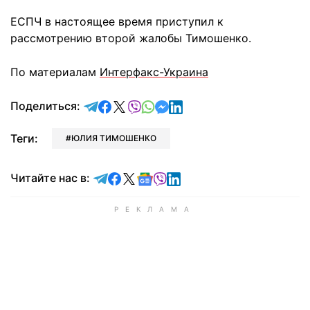
ЕСПЧ в настоящее время приступил к
рассмотрению второй жалобы Тимошенко.
По материалам
Интерфакс-Украина
отправить в Telegram
поделиться в Facebook
поделиться в X
отправить в Viber
отправить в Whatsapp
отправить в Messenger
отправить в LinkedIn
Поделиться:
Теги:
ЮЛИЯ ТИМОШЕНКО
Читайте в Telegram
Читайте в Facebook
Читайте в X
Читайте в Google news
Читайте в Viber
Читайте в LinkedIn
Читайте нас в: