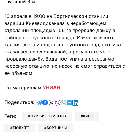
глубиной 8 м.
10 апреля в 19:00 на Бортнической станции
аэрации Киевводоканала в неработающем
отделении площадью 106 га прорвало дамбу в
районе пропускного колодца. Из-за сильного
таяния снега и поднятия грунтовых вод, плотина
оказалась переполненной, в результате чего
прорвало дамбу. Вода поступила в резервную
насосную станцию, но насос не смог справиться с
ее объемом.
По материалам
УНИАН
отправить в Telegram
поделиться в Facebook
поделиться в X
отправить в Viber
отправить в Whatsapp
отправить в Messenger
отправить в LinkedIn
Поделиться:
Теги:
ПАРТИЯ РЕГИОНОВ
КИЕВ
БЮДЖЕТ
БОРТНИЧИ