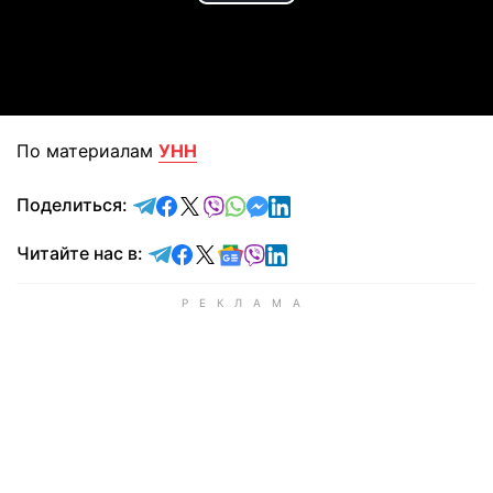
Play
Video
По материалам
УНН
отправить в Telegram
поделиться в Facebook
поделиться в X
отправить в Viber
отправить в Whatsapp
отправить в Messenger
отправить в LinkedIn
Поделиться:
Читайте в Telegram
Читайте в Facebook
Читайте в X
Читайте в Google news
Читайте в Viber
Читайте в LinkedIn
Читайте нас в: