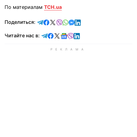
По материалам
ТСН.ua
отправить в Telegram
поделиться в Facebook
поделиться в X
отправить в Viber
отправить в Whatsapp
отправить в Messenger
отправить в LinkedIn
Поделиться:
Читайте в Telegram
Читайте в Facebook
Читайте в X
Читайте в Google news
Читайте в Viber
Читайте в LinkedIn
Читайте нас в: