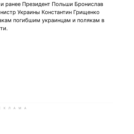
и ранее Президент Польши Бронислав
нистр Украины Константин Грищенко
акам погибшим украинцам и полякам в
ти.
book
iber
в Whatsapp
ь в Messenger
ить в LinkedIn
ook
Google news
 Viber
е в LinkedIn