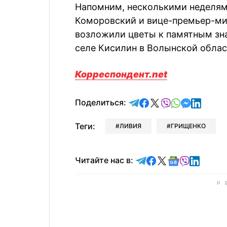
Напомним, несколькими неделям
Коморовский и вице-премьер-ми
возложили цветы к памятным зн
селе Кисилин в Волынской облас
Корреспондент.net
отправить в Telegram
поделиться в Face
поделиться в X
отправить в V
отправить 
отправит
отправ
Поделиться:
Теги:
ЛИВИЯ
ГРИЩЕНКО
Читайте в Telegram
Читайте в Faceb
Читайте в X
Читайте в 
Читайте в
Читайт
Читайте нас в: