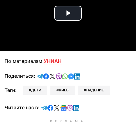
Play
Video
По материалам
УНИАН
отправить в Telegram
поделиться в Facebook
поделиться в X
отправить в Viber
отправить в Whatsapp
отправить в Messenger
отправить в LinkedIn
Поделиться:
Теги:
ДЕТИ
КИЕВ
ПАДЕНИЕ
Читайте в Telegram
Читайте в Facebook
Читайте в X
Читайте в Google news
Читайте в Viber
Читайте в LinkedIn
Читайте нас в: