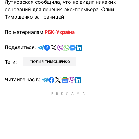
Лутковская сообщила, что не видит никаких
оснований для лечения экс-премьера Юлии
Тимошенко за границей.
По материалам
РБК-Україна
отправить в Telegram
поделиться в Facebook
поделиться в X
отправить в Viber
отправить в Whatsapp
отправить в Messenger
отправить в LinkedIn
Поделиться:
Теги:
ЮЛИЯ ТИМОШЕНКО
Читайте в Telegram
Читайте в Facebook
Читайте в X
Читайте в Google news
Читайте в Viber
Читайте в LinkedIn
Читайте нас в: