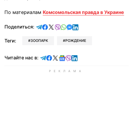
По материалам
Комсомольская правда в Украине
отправить в Telegram
поделиться в Facebook
поделиться в X
отправить в Viber
отправить в Whatsapp
отправить в Messenger
отправить в LinkedIn
Поделиться:
Теги:
ЗООПАРК
РОЖДЕНИЕ
Читайте в Telegram
Читайте в Facebook
Читайте в X
Читайте в Google news
Читайте в Viber
Читайте в LinkedIn
Читайте нас в: