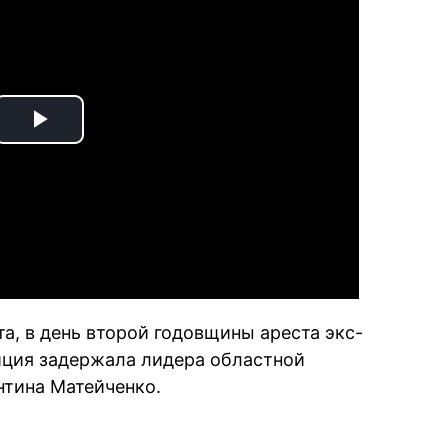
Play
Video
та, в день второй годовщины ареста экс-
ция задержала лидера областной
нтина Матейченко.