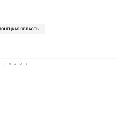
book
iber
в Whatsapp
ь в Messenger
ить в LinkedIn
ДОНЕЦКАЯ ОБЛАСТЬ
ook
Google news
 Viber
е в LinkedIn