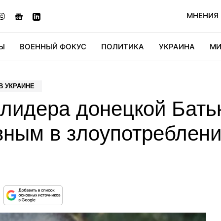
МНЕНИЯ
Ы
ВОЕННЫЙ ФОКУС
ПОЛИТИКА
УКРАИНА
МИ
ОНОМИКА
ДИДЖИТАЛ
АВТО
МИРФАН
КУЛЬТ
В УКРАИНЕ
 лидера донецкой Бать
вным в злоупотреблен