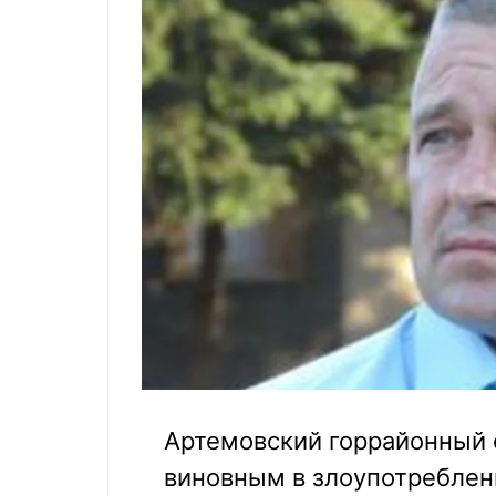
Артемовский горрайонный 
виновным в злоупотребле