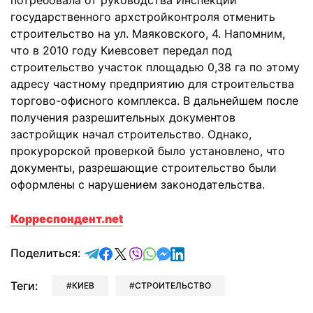
потребовала от руководства Инспекции
государственного архстройконтроля отменить
строительство на ул. Маяковского, 4. Напомним,
что в 2010 году Киевсовет передал под
строительство участок площадью 0,38 га по этому
адресу частному предприятию для строительства
торгово-офисного комплекса. В дальнейшем после
получения разрешительных документов
застройщик начал строительство. Однако,
прокурорской проверкой было установлено, что
документы, разрешающие строительство были
оформлены с нарушением законодательства.
Корреспондент.net
отправить в Telegram
поделиться в Facebook
поделиться в X
отправить в Viber
отправить в Whatsapp
отправить в Messenger
отправить в LinkedIn
Поделиться:
Теги:
КИЕВ
СТРОИТЕЛЬСТВО