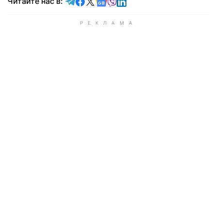
Читайте в Telegram
Читайте в Facebook
Читайте в X
Читайте в Google news
Читайте в Viber
Читайте в LinkedIn
Читайте нас в: