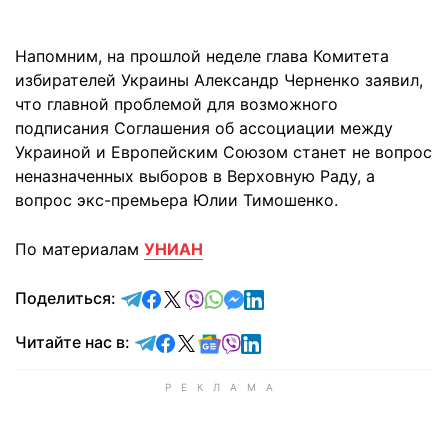
Напомним, на прошлой неделе глава Комитета
избирателей Украины Александр Черненко заявил,
что главной проблемой для возможного
подписания Соглашения об ассоциации между
Украиной и Европейским Союзом станет не вопрос
неназначенных выборов в Верховную Раду, а
вопрос экс-премьера Юлии Тимошенко.
По материалам
УНИАН
отправить в Telegram
поделиться в Facebook
поделиться в X
отправить в Viber
отправить в Whatsapp
отправить в Messenger
отправить в LinkedIn
Поделиться:
Читайте в Telegram
Читайте в Facebook
Читайте в X
Читайте в Google news
Читайте в Viber
Читайте в LinkedIn
Читайте нас в: