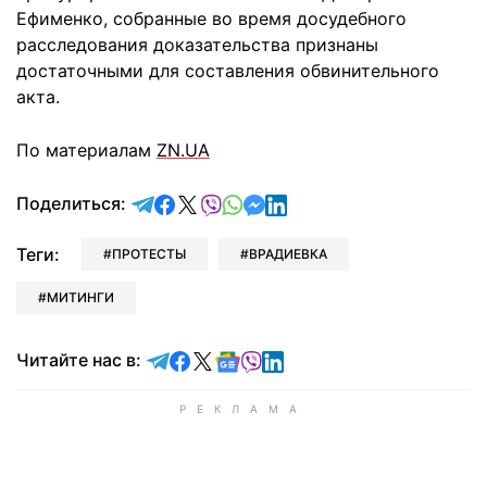
Ефименко, собранные во время досудебного
расследования доказательства признаны
достаточными для составления обвинительного
акта.
По материалам
ZN.UA
отправить в Telegram
поделиться в Facebook
поделиться в X
отправить в Viber
отправить в Whatsapp
отправить в Messenger
отправить в LinkedIn
Поделиться:
Теги:
ПРОТЕСТЫ
ВРАДИЕВКА
МИТИНГИ
Читайте в Telegram
Читайте в Facebook
Читайте в X
Читайте в Google news
Читайте в Viber
Читайте в LinkedIn
Читайте нас в: