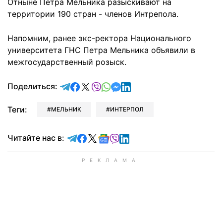
Отныне Петра Мельника разыскивают на
территории 190 стран - членов Интрепола.
Напомним, ранее экс-ректора Национального
университета ГНС Петра Мельника объявили в
межгосударственный розыск.
отправить в Telegram
поделиться в Facebook
поделиться в X
отправить в Viber
отправить в Whatsapp
отправить в Messenger
отправить в LinkedIn
Поделиться:
Теги:
МЕЛЬНИК
ИНТЕРПОЛ
Читайте в Telegram
Читайте в Facebook
Читайте в X
Читайте в Google news
Читайте в Viber
Читайте в LinkedIn
Читайте нас в: