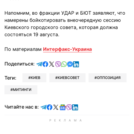
Напомним, во фракции УДАР и БЮТ заявляют, что
намерены бойкотировать внеочередную сессию
Киевского городского совета, которая должна
состояться 19 августа.
По материалам
Интерфакс-Украина
отправить в Telegram
поделиться в Facebook
поделиться в X
отправить в Viber
отправить в Whatsapp
отправить в Messenger
отправить в LinkedIn
Поделиться:
Теги:
КИЕВ
КИЕВСОВЕТ
ОППОЗИЦИЯ
МИТИНГИ
Читайте в Telegram
Читайте в Facebook
Читайте в X
Читайте в Google news
Читайте в Viber
Читайте в LinkedIn
Читайте нас в: