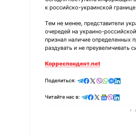
к российско-украинской границе
Тем не менее, представители ук
очередей на украино-российской 
признал наличие определенных п
раздувать и не преувеличивать с
Корреспондент.net
отправить в Telegram
поделиться в Face
поделиться в X
отправить в V
отправить 
отправит
отправ
Поделиться:
Читайте в Telegram
Читайте в Faceb
Читайте в X
Читайте в 
Читайте в
Читайт
Читайте нас в: