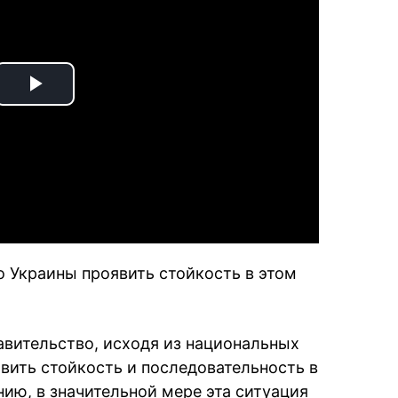
Play
Video
о Украины проявить стойкость в этом
авительство, исходя из национальных
вить стойкость и последовательность в
ию, в значительной мере эта ситуация