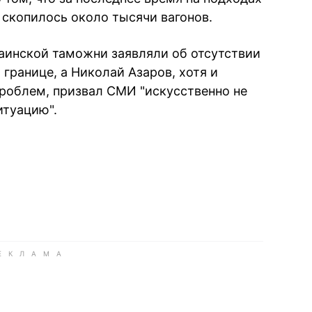
 скопилось около тысячи вагонов.
раинской таможни заявляли об отсутствии
границе, а Николай Азаров, хотя и
роблем, призвал СМИ "искусственно не
итуацию".
book
iber
в Whatsapp
ь в Messenger
ить в LinkedIn
ook
Google news
 Viber
е в LinkedIn