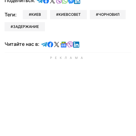
отправить в Telegram
поделиться в Facebook
поделиться в X
отправить в Viber
отправить в Whatsapp
отправить в Messenger
отправить в LinkedIn
Поделиться:
Теги:
КИЕВ
КИЕВСОВЕТ
ЧОРНОВИЛ
ЗАДЕРЖАНИЕ
Читайте в Telegram
Читайте в Facebook
Читайте в X
Читайте в Google news
Читайте в Viber
Читайте в LinkedIn
Читайте нас в: