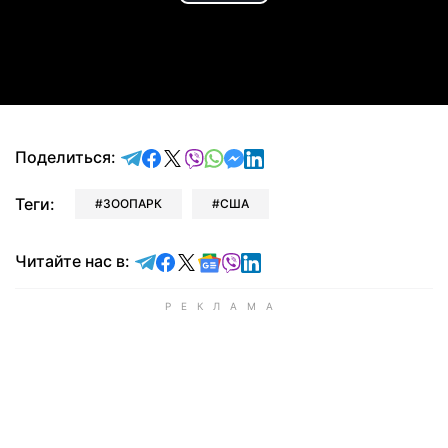
Play
Video
отправить в Telegram
поделиться в Facebook
поделиться в X
отправить в Viber
отправить в Whatsapp
отправить в Messenger
отправить в LinkedIn
Поделиться:
Теги:
ЗООПАРК
США
Читайте в Telegram
Читайте в Facebook
Читайте в X
Читайте в Google news
Читайте в Viber
Читайте в LinkedIn
Читайте нас в: