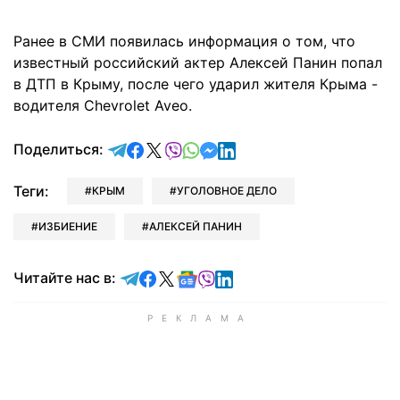
Ранее в СМИ появилась информация о том, что
известный российский актер Алексей Панин попал
в ДТП в Крыму, после чего ударил жителя Крыма -
водителя Chevrolet Aveo.
отправить в Telegram
поделиться в Facebook
поделиться в X
отправить в Viber
отправить в Whatsapp
отправить в Messenger
отправить в LinkedIn
Поделиться:
Теги:
КРЫМ
УГОЛОВНОЕ ДЕЛО
ИЗБИЕНИЕ
АЛЕКСЕЙ ПАНИН
Читайте в Telegram
Читайте в Facebook
Читайте в X
Читайте в Google news
Читайте в Viber
Читайте в LinkedIn
Читайте нас в: