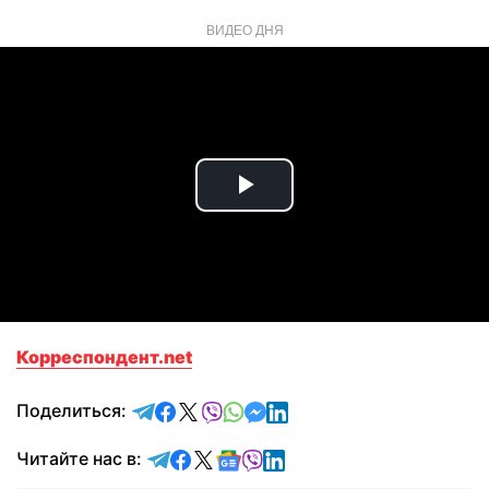
ВИДЕО ДНЯ
Play
Video
Корреспондент.net
отправить в Telegram
поделиться в Facebook
поделиться в X
отправить в Viber
отправить в Whatsapp
отправить в Messenger
отправить в LinkedIn
Поделиться:
Читайте в Telegram
Читайте в Facebook
Читайте в X
Читайте в Google news
Читайте в Viber
Читайте в LinkedIn
Читайте нас в: