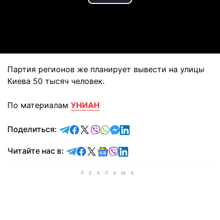
Play
Video
Партия регионов же планирует вывести на улицы
Киева 50 тысяч человек.
По материалам
УНИАН
отправить в Telegram
поделиться в Facebook
поделиться в X
отправить в Viber
отправить в Whatsapp
отправить в Messenger
отправить в LinkedIn
Поделиться:
Читайте в Telegram
Читайте в Facebook
Читайте в X
Читайте в Google news
Читайте в Viber
Читайте в LinkedIn
Читайте нас в: