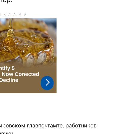
ировском главпочтамте, работников
звуки.