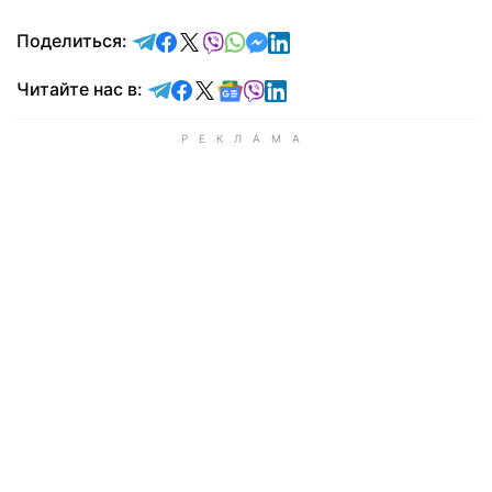
отправить в Telegram
поделиться в Facebook
поделиться в X
отправить в Viber
отправить в Whatsapp
отправить в Messenger
отправить в LinkedIn
Поделиться:
Читайте в Telegram
Читайте в Facebook
Читайте в X
Читайте в Google news
Читайте в Viber
Читайте в LinkedIn
Читайте нас в: