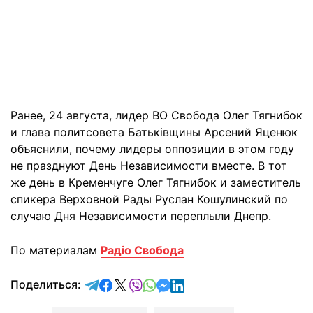
Ранее, 24 августа, лидер ВО Свобода Олег Тягнибок
и глава политсовета Батьківщины Арсений Яценюк
объяснили, почему лидеры оппозиции в этом году
не празднуют День Независимости вместе. В тот
же день в Кременчуге Олег Тягнибок и заместитель
спикера Верховной Рады Руслан Кошулинский по
случаю Дня Независимости переплыли Днепр.
По материалам
Радіо Свобода
отправить в Telegram
поделиться в Facebook
поделиться в X
отправить в Viber
отправить в Whatsapp
отправить в Messenger
отправить в LinkedIn
Поделиться: