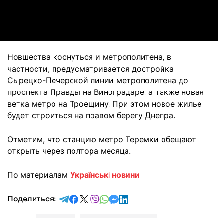
Video
Новшества коснуться и метрополитена, в
частности, предусматривается достройка
Сырецко-Печерской линии метрополитена до
проспекта Правды на Виноградаре, а также новая
ветка метро на Троещину. При этом новое жилье
будет строиться на правом берегу Днепра.
Отметим, что станцию метро Теремки обещают
открыть через полтора месяца.
По материалам
Українські новини
отправить в Telegram
поделиться в Facebook
поделиться в X
отправить в Viber
отправить в Whatsapp
отправить в Messenger
отправить в LinkedIn
Поделиться: