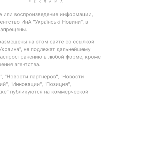
е или воспроизведение информации,
нтство ИнА "Українські Новини", в
запрещены.
размещены на этом сайте со ссылкой
-Украина", не подлежат дальнейшему
распространению в любой форме, кроме
ения агентства.
, "Новости партнеров", "Новости
й", "Инновации", "Позиция",
ке" публикуются на коммерческой