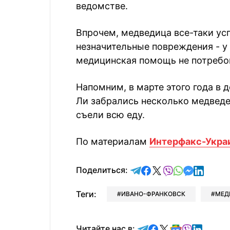
ведомстве.
Впрочем, медведица все-таки ус
незначительные повреждения - у
медицинская помощь не потребо
Напомним, в марте этого года в
Ли забрались несколько медведе
съели всю еду.
По материалам
Интерфакс-Укра
отправить в Telegram
поделиться в Face
поделиться в X
отправить в V
отправить 
отправит
отправ
Поделиться:
Теги:
ИВАНО-ФРАНКОВСК
МЕД
Читайте в Telegram
Читайте в Faceb
Читайте в X
Читайте в 
Читайте в
Читайт
Читайте нас в: