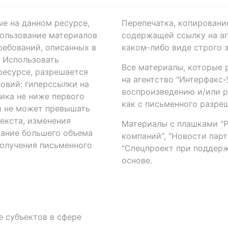
ые на данном ресурсе,
Перепечатка, копировани
ользование материалов
содержащей ссылку на аге
ребований, описанных в
каком-либо виде строго 
. Использовать
Все материалы, которые 
есурсе, разрешается
на агентство "Интерфакс
овий: гиперссылки на
воспроизведению и/или 
ика не ниже первого
как с письменного разреш
й не может превышать
екста, изменения
Материалы с плашками "Р"
вание большего объема
компаний", "Новости парти
получения письменного
"Спецпроект при поддерж
основе.
 субъектов в сфере