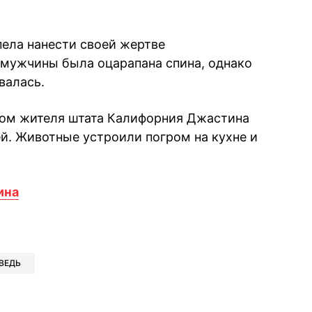
пела нанести своей жертве
 мужчины была оцарапана спина, однако
валась.
 дом жителя штата Калифорния Джастина
й. Животные устроили погром на кухне и
ина
book
iber
в Whatsapp
ь в Messenger
ить в LinkedIn
ВЕДЬ
ook
Google news
 Viber
е в LinkedIn