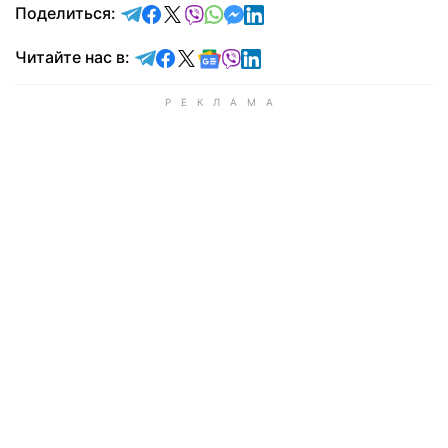
отправить в Telegram
поделиться в Facebook
поделиться в X
отправить в Viber
отправить в Whatsapp
отправить в Messenger
отправить в LinkedIn
Поделиться:
Читайте в Telegram
Читайте в Facebook
Читайте в X
Читайте в Google news
Читайте в Viber
Читайте в LinkedIn
Читайте нас в: