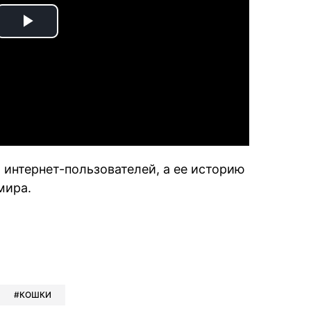
Play
Video
интернет-пользователей, а ее историю
мира.
book
iber
в Whatsapp
ь в Messenger
ить в LinkedIn
КОШКИ