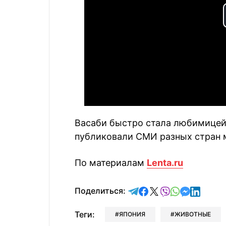
Васаби быстро стала любимицей 
публиковали СМИ разных стран 
По материалам
Lenta.ru
отправить в Telegram
поделиться в Face
поделиться в X
отправить в V
отправить 
отправит
отправ
Поделиться:
Теги:
ЯПОНИЯ
ЖИВОТНЫЕ