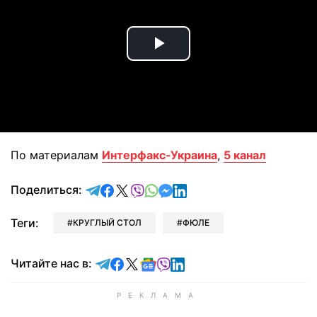
Play
Video
По материалам
Интерфакс-Украина
,
5 канал
отправить в Telegram
поделиться в Facebook
поделиться в X
отправить в Viber
отправить в Whatsapp
отправить в Messenger
отправить в LinkedIn
Поделиться:
Теги:
КРУГЛЫЙ СТОЛ
ФЮЛЕ
Читайте в Telegram
Читайте в Facebook
Читайте в X
Читайте в Google news
Читайте в Viber
Читайте в LinkedIn
Читайте нас в: