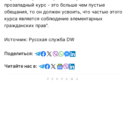
прозападный курс - это больше чем пустые
обещания, то он должен усвоить, что частью этого
курса является соблюдение элементарных
гражданских прав".
Источник: Русская служба DW
отправить в Telegram
поделиться в Facebook
поделиться в X
отправить в Viber
отправить в Whatsapp
отправить в Messenger
отправить в LinkedIn
Поделиться:
Читайте в Telegram
Читайте в Facebook
Читайте в X
Читайте в Google news
Читайте в Viber
Читайте в LinkedIn
Читайте нас в: