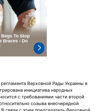
1 регламента Верховной Рады Украины в
стрирована инициатива народных
тносится с требованиями части второй
 относительно созыва внеочередной
 В связи с этим председатель Верховной