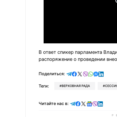
В ответ спикер парламента Влад
распоряжение о проведении внео
отправить в Telegram
поделиться в Face
поделиться в X
отправить в V
отправить 
отправит
отправ
Поделиться:
Теги:
ВЕРХОВНАЯ РАДА
СЕССИ
Читайте в Telegram
Читайте в Faceb
Читайте в X
Читайте в 
Читайте в
Читайт
Читайте нас в: