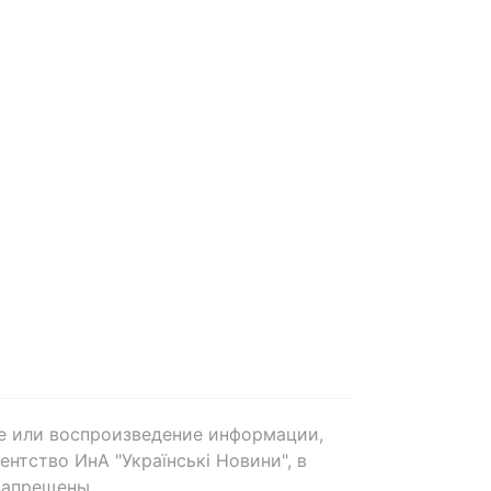
е или воспроизведение информации,
нтство ИнА "Українські Новини", в
запрещены.