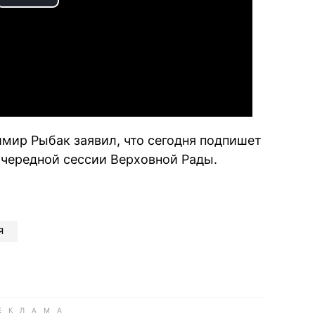
Play
Video
имир Рыбак заявил, что сегодня подпишет
чередной сессии Верховной Рады.
book
iber
в Whatsapp
ь в Messenger
ить в LinkedIn
Я
ook
Google news
 Viber
е в LinkedIn