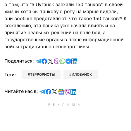
о том, что "в Луганск заехали 150 танков", в своей
жизни хотя бы танковую роту на марше видели,
они вообще представляют, что такое 150 танков?! К
сожалению, эта паника уже начала влиять и на
принятие реальных решений на поле боя, а
государственные органы в плане информационной
войны традиционно неповоротливы.
отправить в Telegram
поделиться в Facebook
поделиться в X
отправить в Viber
отправить в Whatsapp
отправить в Messenger
отправить в LinkedIn
Поделиться:
Теги:
ТЕРРОРИСТЫ
ИЛОВАЙСК
Читайте в Telegram
Читайте в Facebook
Читайте в X
Читайте в Google news
Читайте в Viber
Читайте в LinkedIn
Читайте нас в: