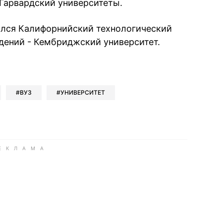
Гарвардский университеты.
ился Калифорнийский технологический
едений - Кембриджский университет.
book
iber
в Whatsapp
ь в Messenger
ить в LinkedIn
ВУЗ
УНИВЕРСИТЕТ
ook
Google news
 Viber
е в LinkedIn