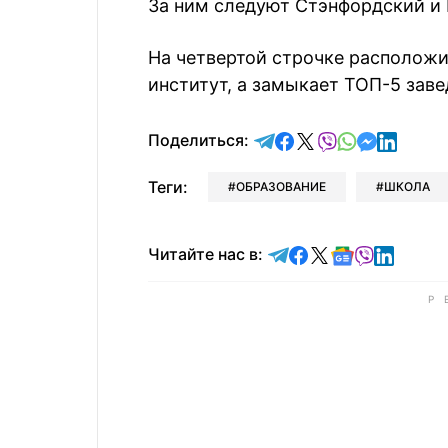
За ним следуют Стэнфордский и 
На четвертой строчке располож
институт, а замыкает ТОП-5 зав
отправить в Telegram
поделиться в Face
поделиться в X
отправить в V
отправить 
отправит
отправ
Поделиться:
Теги:
ОБРАЗОВАНИЕ
ШКОЛА
Читайте в Telegram
Читайте в Faceb
Читайте в X
Читайте в 
Читайте в
Читайт
Читайте нас в: