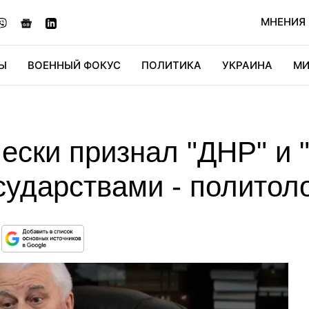
МНЕНИЯ
Ы
ВОЕННЫЙ ФОКУС
ПОЛИТИКА
УКРАИНА
МИ
ОНОМИКА
ДИДЖИТАЛ
АВТО
МИРФАН
КУЛЬТ
ески признал "ДНР" и 
сударствами - политол