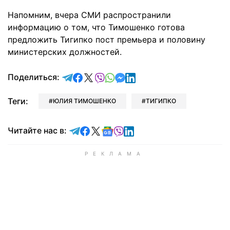
Напомним, вчера СМИ распространили
информацию о том, что Тимошенко готова
предложить Тигипко пост премьера и половину
министерских должностей.
отправить в Telegram
поделиться в Facebook
поделиться в X
отправить в Viber
отправить в Whatsapp
отправить в Messenger
отправить в LinkedIn
Поделиться:
Теги:
ЮЛИЯ ТИМОШЕНКО
ТИГИПКО
Читайте в Telegram
Читайте в Facebook
Читайте в X
Читайте в Google news
Читайте в Viber
Читайте в LinkedIn
Читайте нас в: