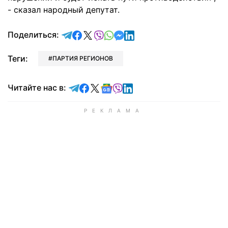
- сказал народный депутат.
отправить в Telegram
поделиться в Facebook
поделиться в X
отправить в Viber
отправить в Whatsapp
отправить в Messenger
отправить в LinkedIn
Поделиться:
Теги:
ПАРТИЯ РЕГИОНОВ
Читайте в Telegram
Читайте в Facebook
Читайте в X
Читайте в Google news
Читайте в Viber
Читайте в LinkedIn
Читайте нас в: