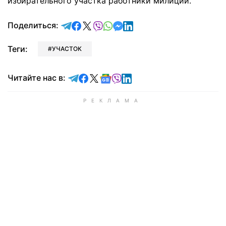
избирательного участка работники милиции.
отправить в Telegram
поделиться в Facebook
поделиться в X
отправить в Viber
отправить в Whatsapp
отправить в Messenger
отправить в LinkedIn
Поделиться:
Теги:
УЧАСТОК
Читайте в Telegram
Читайте в Facebook
Читайте в X
Читайте в Google news
Читайте в Viber
Читайте в LinkedIn
Читайте нас в: