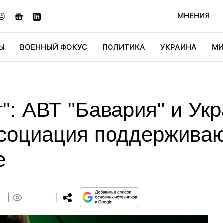
МНЕНИЯ
Ы
ВОЕННЫЙ ФОКУС
ПОЛИТИКА
УКРАИНА
МИ
ОНОМИКА
ДИДЖИТАЛ
АВТО
МИРФАН
КУЛЬТ
": АВТ "Бавария" и Ук
социация поддерживаю
е
0
0