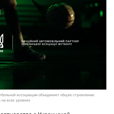
утбольной ассоциации объединяет общее стремление
 на всех уровнях