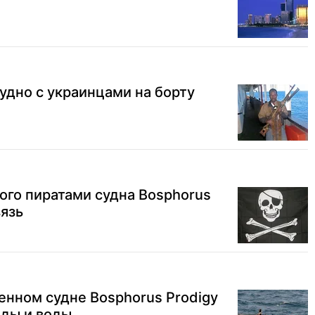
удно с украинцами на борту
ого пиратами судна Bosphorus
вязь
енном судне Bosphorus Prodigy
еды и воды