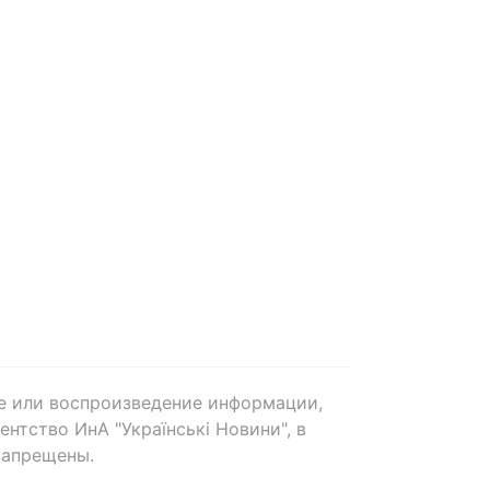
е или воспроизведение информации,
нтство ИнА "Українські Новини", в
запрещены.