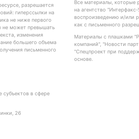
Все материалы, которые 
есурсе, разрешается
на агентство "Интерфакс
овий: гиперссылки на
воспроизведению и/или 
ика не ниже первого
как с письменного разреш
й не может превышать
екста, изменения
Материалы с плашками "Р"
вание большего объема
компаний", "Новости парти
получения письменного
"Спецпроект при поддерж
основе.
 субъектов в сфере
аинки, 26