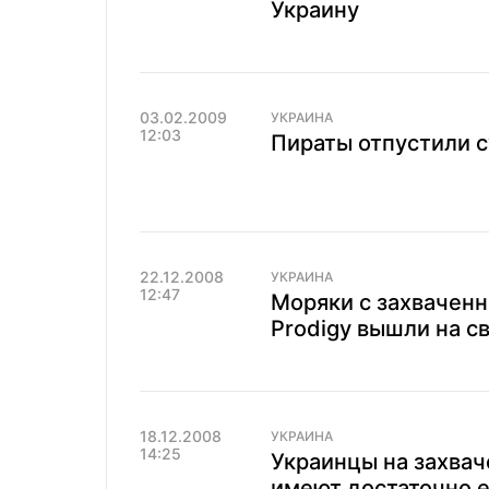
Украину
03.02.2009
УКРАИНА
12:03
Пираты отпустили с
22.12.2008
УКРАИНА
12:47
Моряки с захваченн
Prodigy вышли на с
18.12.2008
УКРАИНА
14:25
Украинцы на захвач
имеют достаточно 