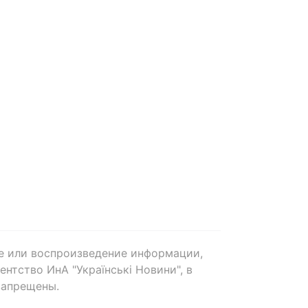
е или воспроизведение информации,
нтство ИнА "Українські Новини", в
запрещены.