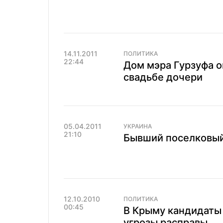
14.11.2011
ПОЛИТИКА
22:44
Дом мэра Гурзуфа ог
свадьбе дочери
05.04.2011
УКРАИНА
21:10
Бывший поселковый
12.10.2010
ПОЛИТИКА
00:45
В Крыму кандидаты 
угрозы расправы