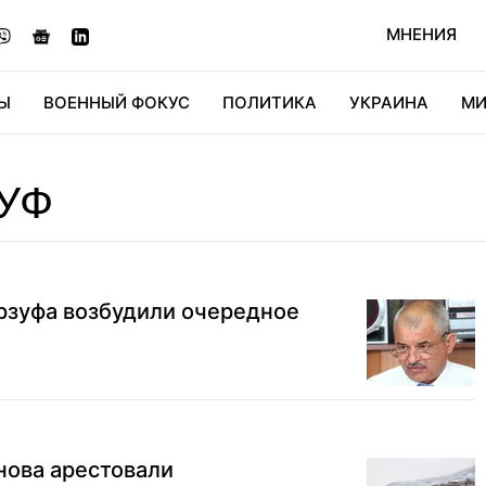
МНЕНИЯ
Ы
ВОЕННЫЙ ФОКУС
ПОЛИТИКА
УКРАИНА
МИ
ОНОМИКА
ДИДЖИТАЛ
АВТО
МИРФАН
КУЛЬТ
УФ
рзуфа возбудили очередное
нова арестовали