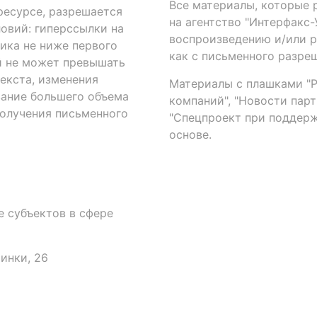
Все материалы, которые 
есурсе, разрешается
на агентство "Интерфакс
овий: гиперссылки на
воспроизведению и/или 
ика не ниже первого
как с письменного разреш
й не может превышать
екста, изменения
Материалы с плашками "Р"
вание большего объема
компаний", "Новости парти
получения письменного
"Спецпроект при поддерж
основе.
 субъектов в сфере
аинки, 26