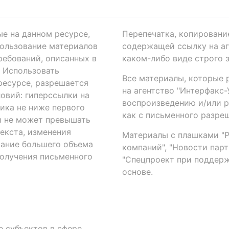
ые на данном ресурсе,
Перепечатка, копировани
ользование материалов
содержащей ссылку на аге
ребований, описанных в
каком-либо виде строго 
. Использовать
Все материалы, которые 
есурсе, разрешается
на агентство "Интерфакс
овий: гиперссылки на
воспроизведению и/или 
ика не ниже первого
как с письменного разреш
й не может превышать
екста, изменения
Материалы с плашками "Р"
вание большего объема
компаний", "Новости парти
получения письменного
"Спецпроект при поддерж
основе.
 субъектов в сфере