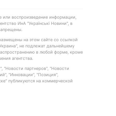
е или воспроизведение информации,
нтство ИнА "Українські Новини", в
запрещены.
размещены на этом сайте со ссылкой
-Украина", не подлежат дальнейшему
распространению в любой форме, кроме
ения агентства.
, "Новости партнеров", "Новости
й", "Инновации", "Позиция",
ке" публикуются на коммерческой