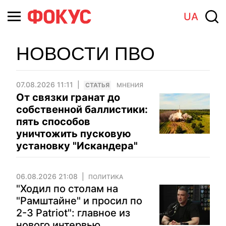
UA
НОВОСТИ ПВО
07.08.2026 11:11
CТАТЬЯ
МНЕНИЯ
От связки гранат до
собственной баллистики:
пять способов
уничтожить пусковую
установку "Искандера"
06.08.2026 21:08
ПОЛИТИКА
"Ходил по столам на
"Рамштайне" и просил по
2-3 Patriot": главное из
нового интервью