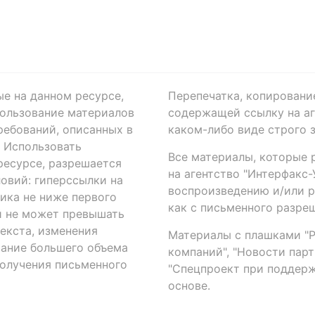
ые на данном ресурсе,
Перепечатка, копировани
ользование материалов
содержащей ссылку на аге
ребований, описанных в
каком-либо виде строго 
. Использовать
Все материалы, которые 
есурсе, разрешается
на агентство "Интерфакс
овий: гиперссылки на
воспроизведению и/или 
ика не ниже первого
как с письменного разреш
й не может превышать
екста, изменения
Материалы с плашками "Р"
вание большего объема
компаний", "Новости парти
получения письменного
"Спецпроект при поддерж
основе.