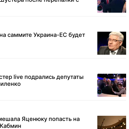
 на саммите Украина-ЕС будет
тер live подрались депутаты
риленко
мешала Яценюку попасть на
- Кабмин