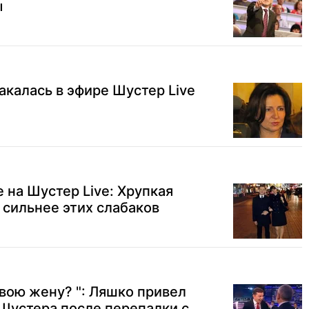
ы
акалась в эфире Шустер Live
 на Шустер Live: Хрупкая
сильнее этих слабаков
вою жену? ": Ляшко привел
 Шустера после перепалки с