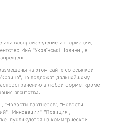
е или воспроизведение информации,
нтство ИнА "Українські Новини", в
запрещены.
размещены на этом сайте со ссылкой
-Украина", не подлежат дальнейшему
распространению в любой форме, кроме
ения агентства.
, "Новости партнеров", "Новости
й", "Инновации", "Позиция",
ке" публикуются на коммерческой