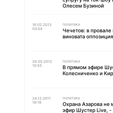
Олесем Бузиной
16.02.2013
ПОЛИТИКА
03:04
Чечетов: в провале
виновата оппозиция
26.05.2012
ПОЛИТИКА
10:55
В прямом эфире Шус
Колесниченко и Ки
24.12.2011
ПОЛИТИКА
18:19
Охрана Азарова не 
эфир Шустер Live, 