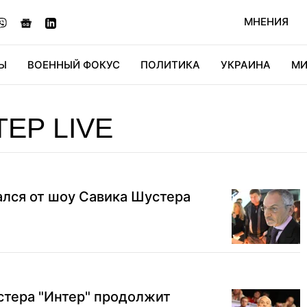
МНЕНИЯ
Ы
ВОЕННЫЙ ФОКУС
ПОЛИТИКА
УКРАИНА
МИ
ОНОМИКА
ДИДЖИТАЛ
АВТО
МИРФАН
КУЛЬТ
ЕР LIVE
ался от шоу Савика Шустера
стера "Интер" продолжит