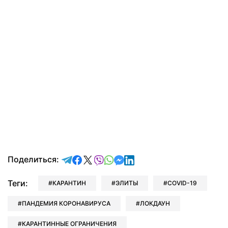
отправить в Telegram
поделиться в Facebook
поделиться в X
отправить в Viber
отправить в Whatsapp
отправить в Messenger
отправить в LinkedIn
Поделиться:
Теги:
КАРАНТИН
ЭЛИТЫ
COVID-19
ПАНДЕМИЯ КОРОНАВИРУСА
ЛОКДАУН
КАРАНТИННЫЕ ОГРАНИЧЕНИЯ