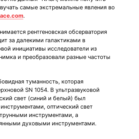
 звучать самые экстремальные явления во
ace.com
.
анимается рентгеновская обсерватория
дит за далекими галактиками в
новой инициативы исследователи из
нимка и преобразовали разные частоты
овидная туманность, которая
ерхновой SN 1054. В ультразвуковой
ский свет (синий и белый) был
инструментами, оптический свет
струнными инструментами, а
вянными духовыми инструментами.