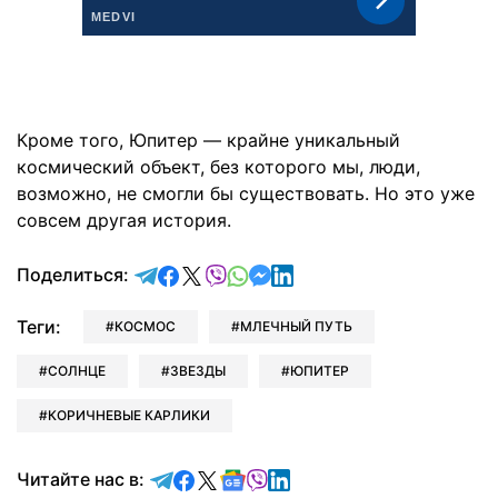
Кроме того, Юпитер — крайне уникальный
космический объект, без которого мы, люди,
возможно, не смогли бы существовать. Но это уже
совсем другая история.
отправить в Telegram
поделиться в Facebook
поделиться в X
отправить в Viber
отправить в Whatsapp
отправить в Messenger
отправить в LinkedIn
Поделиться:
Теги:
КОСМОС
МЛЕЧНЫЙ ПУТЬ
СОЛНЦЕ
ЗВЕЗДЫ
ЮПИТЕР
КОРИЧНЕВЫЕ КАРЛИКИ
Читайте в Telegram
Читайте в Facebook
Читайте в X
Читайте в Google news
Читайте в Viber
Читайте в LinkedIn
Читайте нас в: