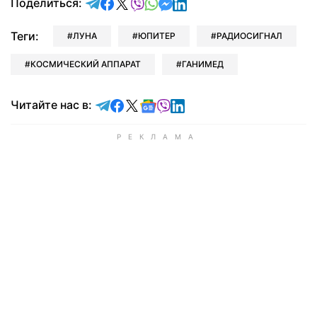
отправить в Telegram
поделиться в Facebook
поделиться в X
отправить в Viber
отправить в Whatsapp
отправить в Messenger
отправить в LinkedIn
Поделиться:
Теги:
ЛУНА
ЮПИТЕР
РАДИОСИГНАЛ
КОСМИЧЕСКИЙ АППАРАТ
ГАНИМЕД
Читайте в Telegram
Читайте в Facebook
Читайте в X
Читайте в Google news
Читайте в Viber
Читайте в LinkedIn
Читайте нас в: